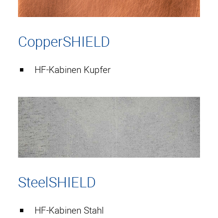
HF-Kabinen
CopperSHIELD
CopperSHIELD
HF-Kabinen Kupfer
SteelSHIELD
AluSHIELD
RetroSHIELD
RoomUNITS
HF-Ausstattung
SteelSHIELD
Elektromagnetische
Kabinentür
HF-Kabinen Stahl