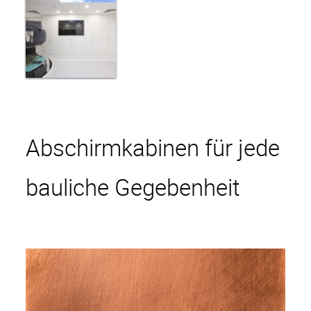
Start
HAMACO
Ansprechpartner
Projekte
Abschirmkabinen für jede
Service
bauliche Gegebenheit
Aktive Kompensation
Impressum
Datenschutz
AGB